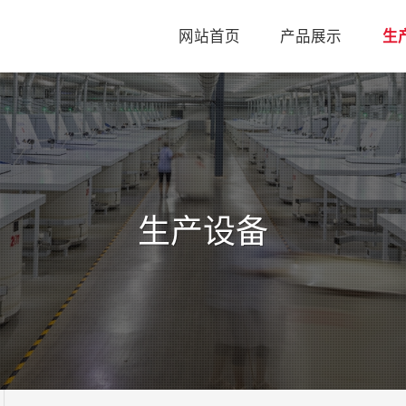
网站首页
产品展示
生
生产设备