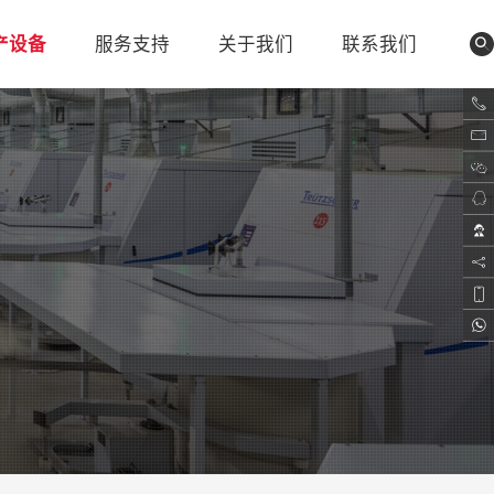
产设备
服务支持
关于我们
联系我们