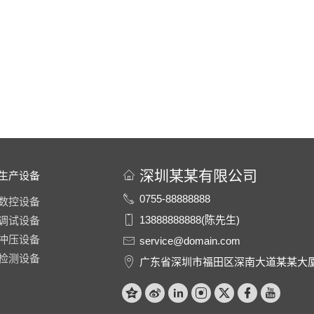
深圳某某有限公司
生产设备
0755-88888888
数控设备
13888888888(陈先生)
调试设备
冲压设备
service@domain.com
检测设备
广东省深圳市福田区深南大道某某大厦1